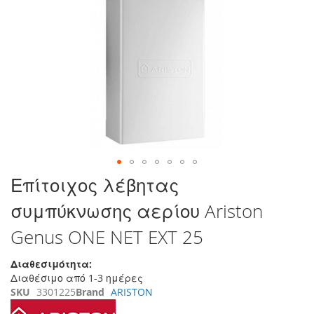
στο
τέλος
της
συλλογής
εικόνων
Μετάβαση
Επίτοιχος λέβητας
στην
συμπύκνωσης αερίου Ariston
αρχή
της
Genus ONE NET EXT 25
συλλογής
εικόνων
Διαθεσιμότητα:
Διαθέσιμο από 1-3 ημέρες
SKU
3301225
Brand
ARISTON