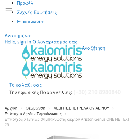
Προφίλ
Συχνές Ερωτήσεις
Επικοινωνία
Αγαπημένα
Hello, sign in
Ο λογαριασμός σας
Αναζήτηση
Το καλάθι σας
(+30) 210 8980840
Τηλεφωνικές Παραγγελίες:
Μετάβαση
στο
Αρχική
Θέρμανση
ΛΕΒΗΤΕΣ ΠΕΤΡΕΛΑΙΟΥ ΑΕΡΙΟΥ
περιεχόμενο
Επίτοιχοι Αερίου Συμπύκνωσης
Επίτοιχος λέβητας συμπύκνωσης αερίου Ariston Genus ONE NET EXT
25
Μετάβαση