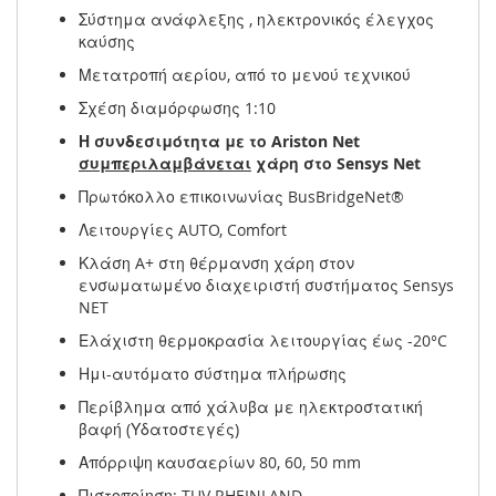
Σύστημα ανάφλεξης , ηλεκτρονικός έλεγχος
καύσης
Μετατροπή αερίου, από το μενού τεχνικού
Σχέση διαμόρφωσης 1:10
Η συνδεσιμότητα με το Ariston Net
συμπεριλαμβάνεται
χάρη στο Sensys Net
Πρωτόκολλο επικοινωνίας BusBridgeNet®
Λειτουργίες AUTO, Comfort
Κλάση A+ στη θέρμανση χάρη στον
ενσωματωμένο διαχειριστή συστήματος Sensys
NET
Ελάχιστη θερμοκρασία λειτουργίας έως -20°C
Ημι-αυτόματο σύστημα πλήρωσης
Περίβλημα από χάλυβα με ηλεκτροστατική
βαφή (Υδατοστεγές)
Απόρριψη καυσαερίων 80, 60, 50 mm
Πιστοποίηση: TUV RHEINLAND