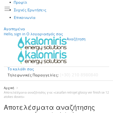
Προφίλ
Συχνές Ερωτήσεις
Επικοινωνία
Αγαπημένα
Hello, sign in
Ο λογαριασμός σας
Αναζήτηση
Το καλάθι σας
(+30) 210 8980840
Τηλεφωνικές Παραγγελίες:
Μετάβαση
στο
Αρχική
περιεχόμενο
Αποτελέσματα αναζήτησης για: «casafan retrojet glossy ver finish se 12
atokes doseis»
Αποτελέσματα αναζήτησης