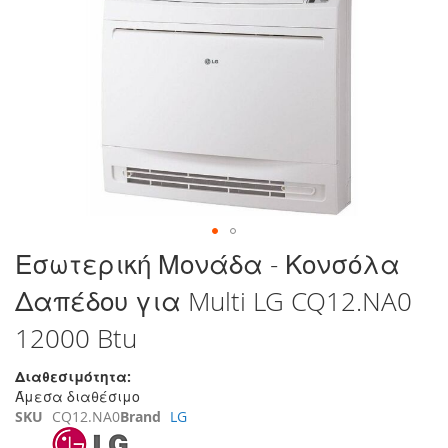
στο
τέλος
της
συλλογής
εικόνων
Μετάβαση
Εσωτερική Μονάδα - Κονσόλα
στην
Δαπέδου για Multi LG CQ12.NA0
αρχή
της
12000 Btu
συλλογής
εικόνων
Διαθεσιμότητα:
Άμεσα διαθέσιμο
SKU
CQ12.NA0
Brand
LG