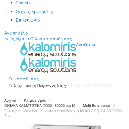
Προφίλ
Συχνές Ερωτήσεις
Επικοινωνία
Αγαπημένα
Hello, sign in
Ο λογαριασμός σας
Αναζήτηση
Το καλάθι σας
(+30) 210 8980840
Τηλεφωνικές Παραγγελίες:
Μετάβαση
στο
Αρχική
Κλιματισμός
περιεχόμενο
ΟΙΚΙΑΚΑ ΚΛΙΜΑΤΙΣΤΙΚΑ [9000 - 30000 btu-h]
Multi Εσωτερικά
Εσωτερική Μονάδα - Κονσόλα Δαπέδου για Multi LG CQ12.NA0 12000
Btu
Μετάβαση