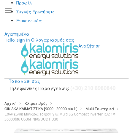
Προφίλ
Συχνές Ερωτήσεις
Επικοινωνία
Αγαπημένα
Hello, sign in
Ο λογαριασμός σας
Αναζήτηση
Το καλάθι σας
(+30) 210 8980840
Τηλεφωνικές Παραγγελίες:
Μετάβαση
στο
Αρχική
Κλιματισμός
περιεχόμενο
ΟΙΚΙΑΚΑ ΚΛΙΜΑΤΙΣΤΙΚΑ [9000 - 30000 btu-h]
Multi Εσωτερικά
Εσωτερική Μονάδα Tοίχου για Multi LG Compact Inverter R32 1Φ
36000btu US36F.NR0/UUD1.U30
Μετάβαση