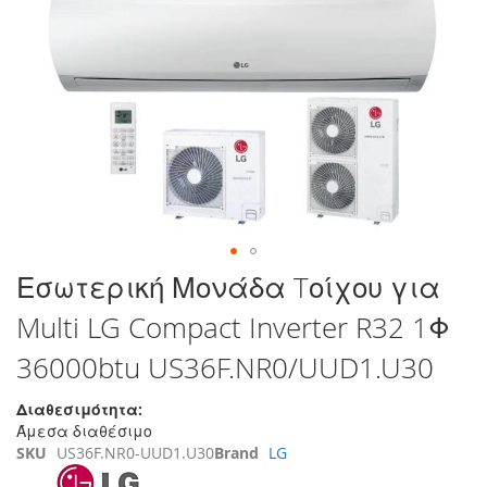
στο
τέλος
της
συλλογής
εικόνων
Μετάβαση
Εσωτερική Μονάδα Tοίχου για
στην
Multi LG Compact Inverter R32 1Φ
αρχή
της
36000btu US36F.NR0/UUD1.U30
συλλογής
εικόνων
Διαθεσιμότητα:
Άμεσα διαθέσιμο
SKU
US36F.NR0-UUD1.U30
Brand
LG