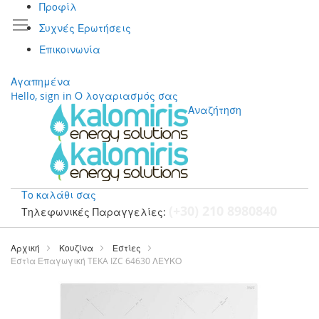
Προφίλ
Συχνές Ερωτήσεις
Επικοινωνία
Αγαπημένα
Hello, sign in
Ο λογαριασμός σας
Αναζήτηση
Το καλάθι σας
(+30) 210 8980840
Τηλεφωνικές Παραγγελίες:
Μετάβαση
στο
Αρχική
Κουζίνα
Εστίες
περιεχόμενο
Εστία Επαγωγική TEKA IZC 64630 ΛΕΥΚΟ
Μετάβαση
στο
τέλος