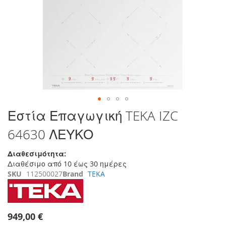
της
συλλογής
εικόνων
Μετάβαση
Εστία Επαγωγική TEKA IZC
στην
64630 ΛΕΥΚΟ
αρχή
της
συλλογής
Διαθεσιμότητα:
εικόνων
Διαθέσιμο από 10 έως 30 ημέρες
SKU
112500027
Brand
TEKA
949,00 €