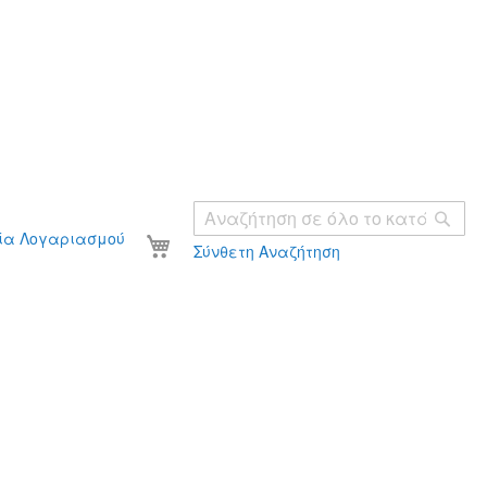
Ανα
Το καλάθι σας
ία Λογαριασμού
Σύνθετη Αναζήτηση