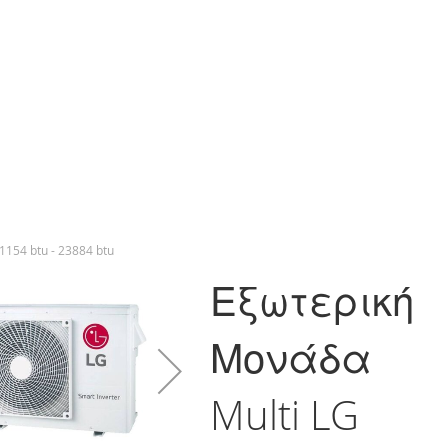
154 btu - 23884 btu
Εξωτερική
Μονάδα
Multi LG