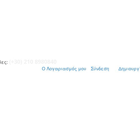
(+30) 210 8980840
ες:
Ο Λογαριασμός μου
Σύνδεση
Δημιουργ