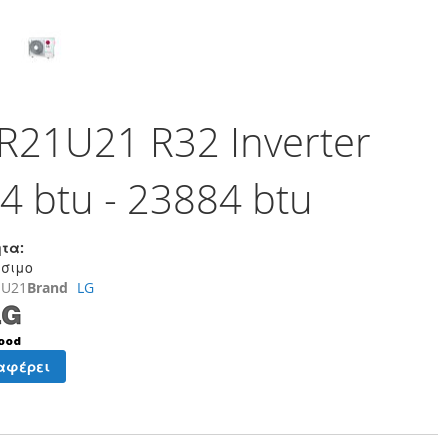
21U21 R32 Inverter
4 btu - 23884 btu
τα:
έσιμο
1U21
Brand
LG
αφέρει