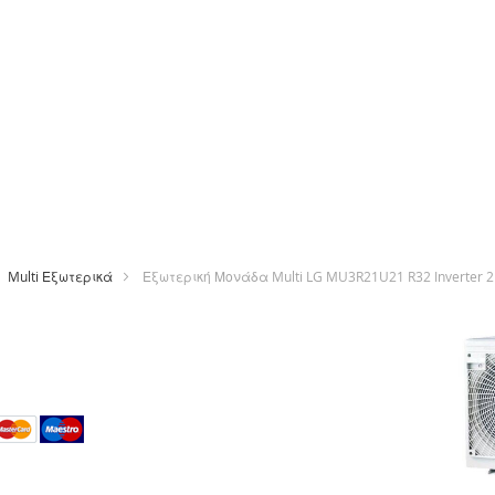
Multi Εξωτερικά
Εξωτερική Μονάδα Multi LG MU3R21U21 R32 Inverter 21
Μετάβαση
στο
τέλος
της
ε
συλλογής
εικόνων