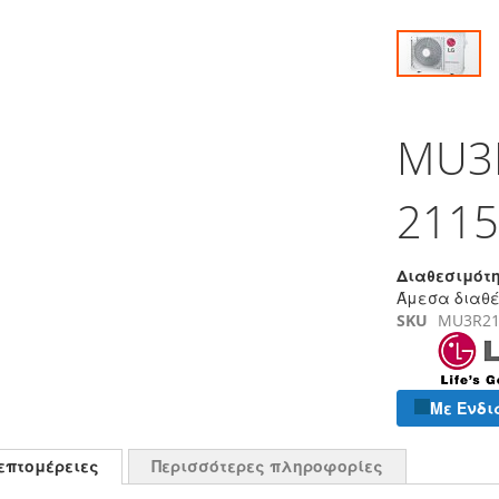
Μετάβαση
στην
MU3R
αρχή
της
συλλογής
2115
εικόνων
Διαθεσιμότη
Άμεσα διαθ
SKU
MU3R2
Με Ενδι
επτομέρειες
Περισσότερες πληροφορίες