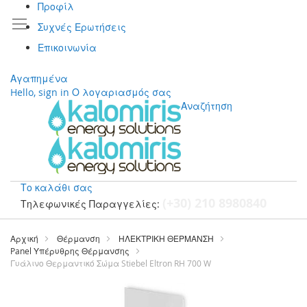
Προφίλ
Συχνές Ερωτήσεις
Επικοινωνία
Αγαπημένα
Hello, sign in
Ο λογαριασμός σας
Αναζήτηση
Το καλάθι σας
(+30) 210 8980840
Τηλεφωνικές Παραγγελίες:
Μετάβαση
στο
Αρχική
Θέρμανση
ΗΛΕΚΤΡΙΚΗ ΘΕΡΜΑΝΣΗ
περιεχόμενο
Panel Υπέρυθρης Θέρμανσης
Γυάλινο Θερμαντικό Σώμα Stiebel Eltron RH 700 W
Μετάβαση
στο