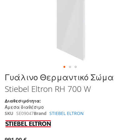
τέλος
της
συλλογής
εικόνων
Μετάβαση
Γυάλινο Θερμαντικό Σώμα
στην
Stiebel Eltron RH 700 W
αρχή
της
συλλογής
Διαθεσιμότητα:
εικόνων
Άμεσα διαθέσιμο
SKU
SE09047
Brand
STIEBEL ELTRON
991,00 €