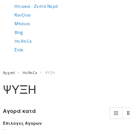
Ηλιακά - Ζεστό Νερό
Κουζίνα
Μπάνιο
Blog
Ho.Re.Ca
Στόκ
Αρχική
Ho.Re.Ca
ΨΥΞΗ
ΨΥΞΗ
Πρ
Αγορά κατά
Πλέ
ως
Επιλογες Αγορων