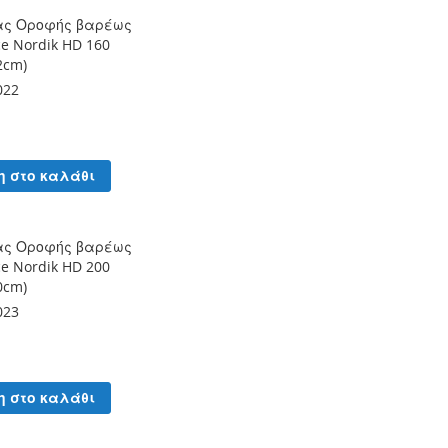
ας Οροφής βαρέως
ce Nordik HD 160
2cm)
022
η στο καλάθι
ας Οροφής βαρέως
ce Nordik HD 200
0cm)
023
η στο καλάθι