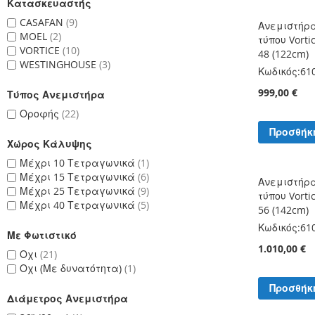
Κατασκευαστής
CASAFAN
9
Ανεμιστήρ
MOEL
2
τύπου Vorti
VORTICE
10
48 (122cm)
WESTINGHOUSE
3
Κωδικός:
61
999,00 €
Τύπος Ανεμιστήρα
Οροφής
22
Προσθήκ
Χώρος Κάλυψης
Μέχρι 10 Τετραγωνικά
1
Μέχρι 15 Τετραγωνικά
6
Ανεμιστήρ
Μέχρι 25 Τετραγωνικά
9
τύπου Vorti
Μέχρι 40 Τετραγωνικά
5
56 (142cm)
Κωδικός:
61
Με Φωτιστικό
1.010,00 €
Οχι
21
Οχι (Με δυνατότητα)
1
Προσθήκ
Διάμετρος Ανεμιστήρα