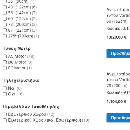
36" (90cm)
1
48" (122cm)
6
Ανεμιστήρ
56" (142cm)
7
τύπου Vorti
60" (152cm)
2
60 (152cm)
78" (200cm)
2
Κωδικός:
61
87" (221cm)
3
275" (700cm)
1
1.020,00 €
Τύπος Μοτέρ
Προσθήκ
AC Motor
18
DC Motor
3
EC Motor
1
Ανεμιστήρ
τύπου Vorti
Τηλεχειριστήριο
78 (200cm)
Ναι
6
Κωδικός:
61
Οχι
16
1.104,00 €
Περιβάλλον Τοποθέτησης
Εσωτερικού Χώρου
12
Προσθήκ
Εξωτερικού Χώρου (και Εσωτερικού)
10