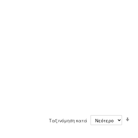
Ορ
Ταξινόμηση κατά
Αύ
Κα