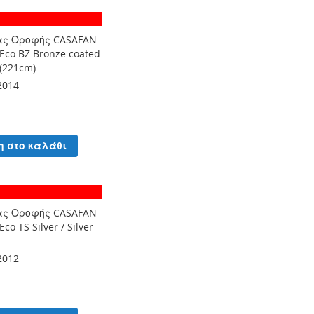
ας Οροφής CASAFAN
Eco BZ Bronze coated
 (221cm)
2014
η στο καλάθι
ας Οροφής CASAFAN
co TS Silver / Silver
2012