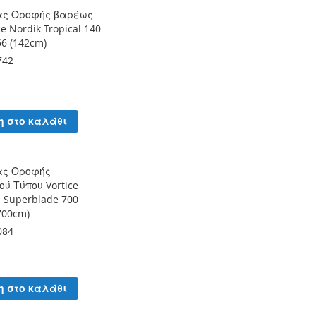
ας Οροφής βαρέως
ce Nordik Tropical 140
56 (142cm)
742
η στο καλάθι
ας Οροφής
ού Τύπου Vortice
S Superblade 700
700cm)
084
η στο καλάθι