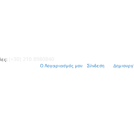
(+30) 210 8980840
ες:
Ο Λογαριασμός μου
Σύνδεση
Δημιουργ