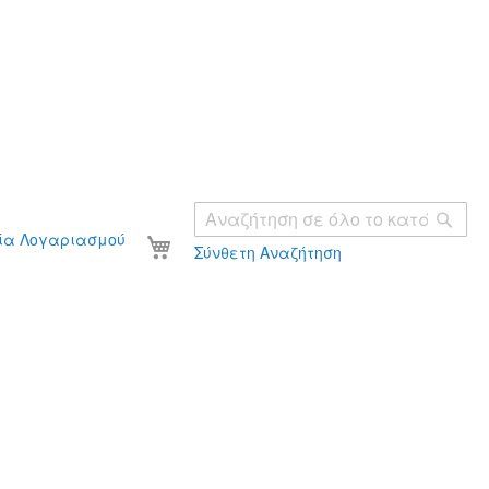
Ανα
Το καλάθι σας
ία Λογαριασμού
Σύνθετη Αναζήτηση