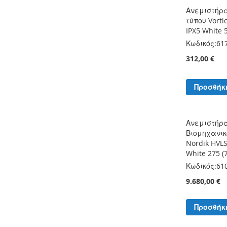
Ανεμιστήρ
τύπου Vorti
IPX5 White 
Κωδικός:
61
312,00 €
Προσθήκ
Ανεμιστήρ
Βιομηχανικ
Nordik HVL
White 275 (
Κωδικός:
61
9.680,00 €
Προσθήκ