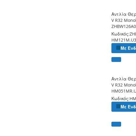
Αντλία Θε
V R32 Mono
ZHBW126A0
Κωδικός:
ZH
HM121M.U
Με Εν
Αντλία Θε
V R32 Monob
HM051MR.
Κωδικός:
HM
Με Εν