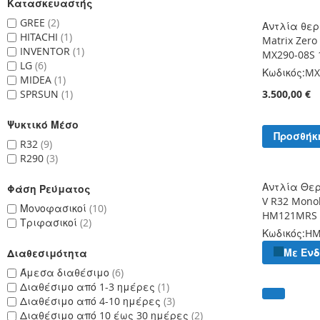
Κατασκευαστής
GREE
2
Αντλία θερ
HITACHI
1
Matrix Zero
INVENTOR
1
MX290-08S
LG
6
Κωδικός:
MX
MIDEA
1
SPRSUN
1
3.500,00 €
Ψυκτικό Μέσο
Προσθήκ
R32
9
R290
3
Αντλία Θε
Φάση Ρεύματος
V R32 Monob
Μονοφασικοί
10
HM121MRS 
Τριφασικοί
2
Κωδικός:
HM
Με Εν
Διαθεσιμότητα
Άμεσα διαθέσιμο
6
Διαθέσιμο από 1-3 ημέρες
1
Διαθέσιμο από 4-10 ημέρες
3
Διαθέσιμο από 10 έως 30 ημέρες
2