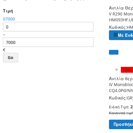
Αντλία Θε
Τιμή
V R290 Mon
0
7000
HM093HF.U
Κωδικός:
HM
–
Με Εν
€
Go
-10%
Αντλία θερ
IV Monoblo
CQ4.0Pd/N
Κωδικός:
GR
2
Ειδική Τιμή
Κανονική τιμ
Προσθήκ