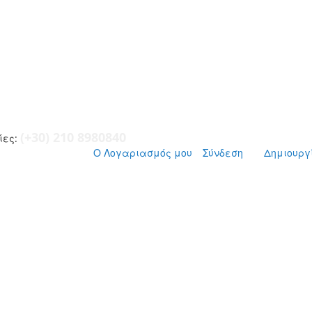
(+30) 210 8980840
ες:
Ο Λογαριασμός μου
Σύνδεση
Δημιουργ