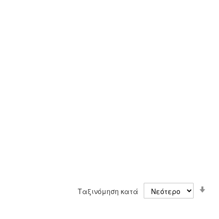
Ορ
Ταξινόμηση κατά
Αύ
Κα