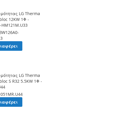
ρμότητας LG Therma
bloc 12KW 1Φ -
-HM121M.U33
BW126A0-
33
διαφέρει
ρμότητας LG Therma
loc S R32 5.5KW 1Φ -
U44
051MR.U44
διαφέρει