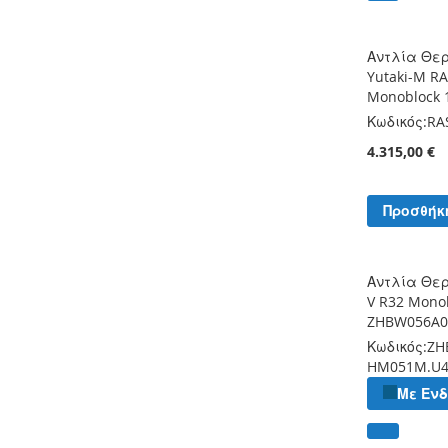
Αντλία Θερ
Yutaki-M R
Monoblock 
Κωδικός:
RA
4.315,00 €
Προσθήκ
Αντλία Θε
V R32 Mono
ZHBW056A0
Κωδικός:
ZH
HM051M.U
Με Εν