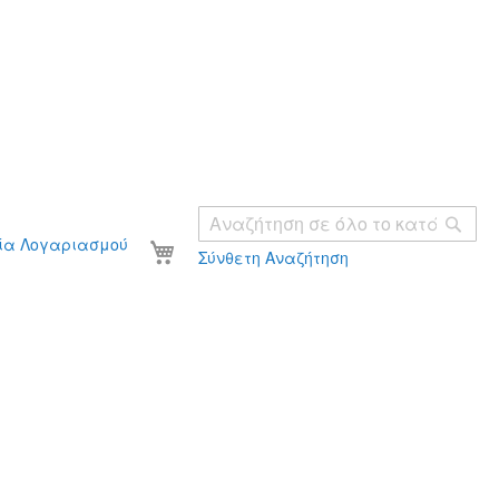
Ανα
Το καλάθι σας
ία Λογαριασμού
Σύνθετη Αναζήτηση