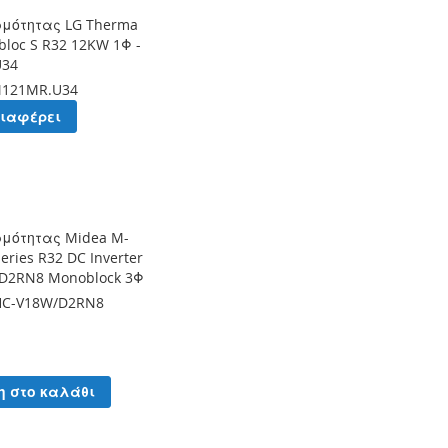
ρμότητας LG Therma
bloc S R32 12KW 1Φ -
U34
121MR.U34
διαφέρει
ρμότητας Midea M-
eries R32 DC Inverter
D2RN8 Monoblock 3Φ
C-V18W/D2RN8
η στο καλάθι