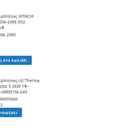
μότητας HITACHI
ASM-2VRE R32
1Φ
SM-2VRE
η στο καλάθι
ρμότητας LG Therma
bloc 5.5KW 1Φ -
-HM051M.U43
BW056A0-
43
διαφέρει