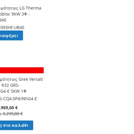
ρμότητας LG Therma
obloc 9KW 3Φ -
B40
093HF.UB40
διαφέρει
μότητας Gree Versati
c R32 GRS-
hG4-E 5KW 1Φ
S-CQ4.0Pd/NhG4-E
.969,00 €
3.299,00 €
ή
η στο καλάθι