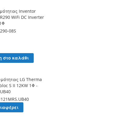
μότητας Inventor
 R290 WiFi DC Inverter
 1Φ
290-08S
η στο καλάθι
ρμότητας LG Therma
loc S II 12KW 1Φ -
UB40
121MRS.UB40
διαφέρει