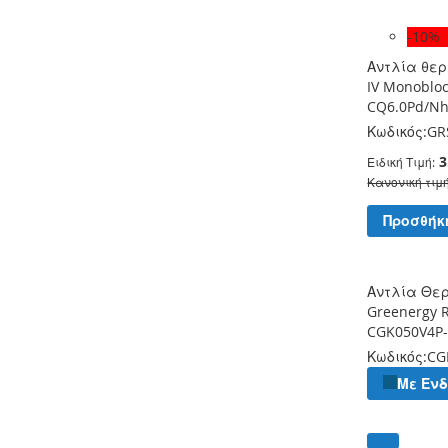
-10%
Αντλία θερ
IV Monoblo
CQ6.0Pd/N
Κωδικός:
GR
3
Ειδική Τιμή
Κανονική τιμ
Προσθήκ
Αντλία Θε
Greenergy R
CGK050V4P
Κωδικός:
CG
Με Εν