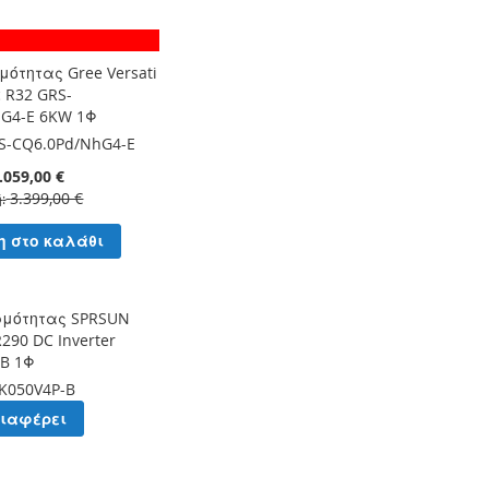
μότητας Gree Versati
c R32 GRS-
hG4-E 6KW 1Φ
S-CQ6.0Pd/NhG4-E
.059,00 €
3.399,00 €
ή
η στο καλάθι
ρμότητας SPRSUN
290 DC Inverter
-B 1Φ
K050V4P-B
διαφέρει