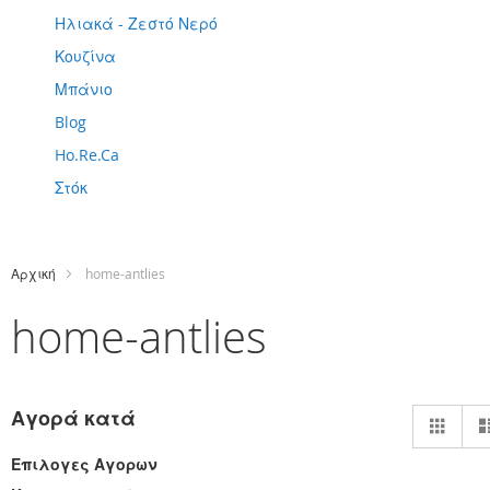
Ηλιακά - Ζεστό Νερό
Κουζίνα
Μπάνιο
Blog
Ho.Re.Ca
Στόκ
Αρχική
home-antlies
home-antlies
Πρ
Αγορά κατά
Πλέ
ως
Επιλογες Αγορων