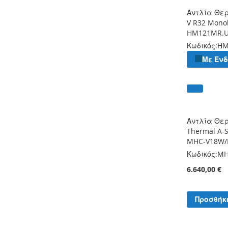
Αντλία Θε
V R32 Mono
HM121MR.
Κωδικός:
HM
Με Εν
Αντλία Θε
Thermal A-S
MHC-V18W/
Κωδικός:
MH
6.640,00 €
Προσθήκ