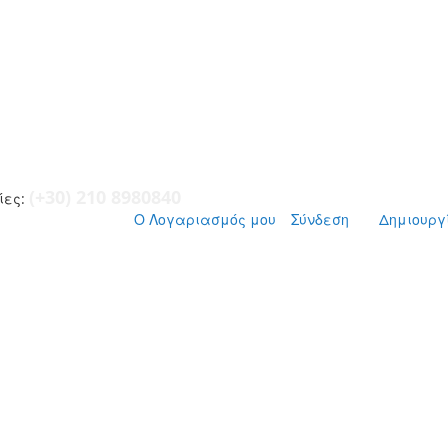
(+30) 210 8980840
ες:
Ο Λογαριασμός μου
Σύνδεση
Δημιουργ