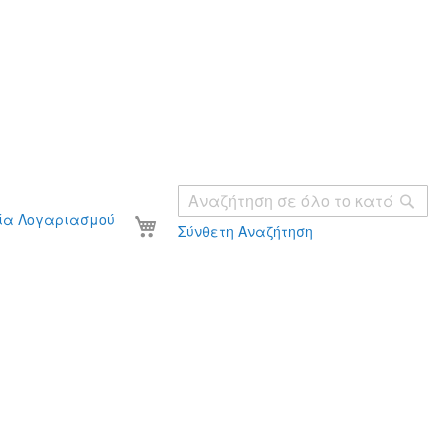
Ανα
Το καλάθι σας
ία Λογαριασμού
Σύνθετη Αναζήτηση