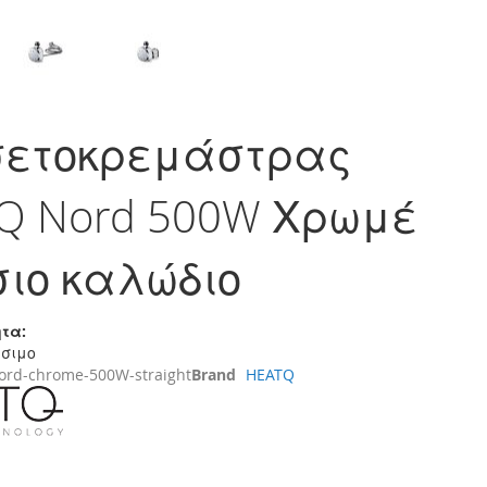
σετοκρεμάστρας
Q Nord 500W Χρωμέ
σιο καλώδιο
τα:
έσιμο
ord-chrome-500W-straight
Brand
HEATQ