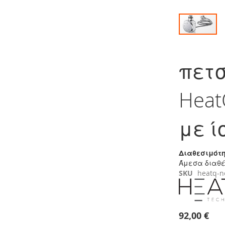
Μετάβαση
στην
πετ
αρχή
της
συλλογής
Heat
εικόνων
με ί
Διαθεσιμότη
Άμεσα διαθ
SKU
heatq-n
92,00 €