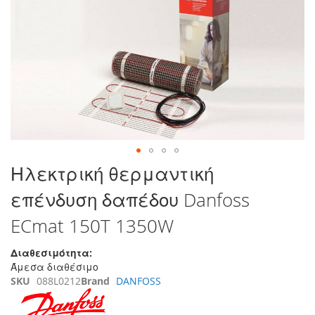
τέλος
της
συλλογής
εικόνων
Μετάβαση
Ηλεκτρική θερμαντική
στην
επένδυση δαπέδου Danfoss
αρχή
της
ECmat 150T 1350W
συλλογής
εικόνων
Διαθεσιμότητα:
Άμεσα διαθέσιμο
SKU
088L0212
Brand
DANFOSS