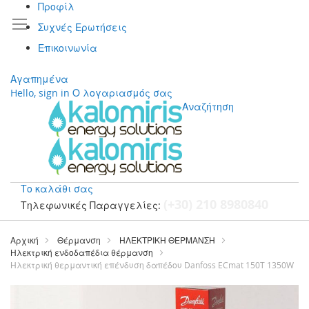
Προφίλ
Συχνές Ερωτήσεις
Επικοινωνία
Αγαπημένα
Hello, sign in
Ο λογαριασμός σας
Αναζήτηση
Το καλάθι σας
(+30) 210 8980840
Τηλεφωνικές Παραγγελίες:
Μετάβαση
στο
Αρχική
Θέρμανση
ΗΛΕΚΤΡΙΚΗ ΘΕΡΜΑΝΣΗ
περιεχόμενο
Ηλεκτρική ενδοδαπέδια θέρμανση
Ηλεκτρική θερμαντική επένδυση δαπέδου Danfoss ECmat 150T 1350W
Μετάβαση
στο