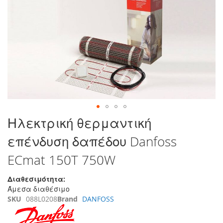
τέλος
της
συλλογής
εικόνων
Μετάβαση
Ηλεκτρική θερμαντική
στην
επένδυση δαπέδου Danfoss
αρχή
της
ECmat 150T 750W
συλλογής
εικόνων
Διαθεσιμότητα:
Άμεσα διαθέσιμο
SKU
088L0208
Brand
DANFOSS