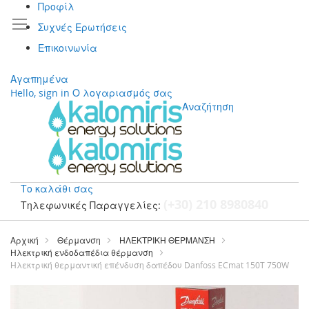
Προφίλ
Συχνές Ερωτήσεις
Επικοινωνία
Αγαπημένα
Hello, sign in
Ο λογαριασμός σας
Αναζήτηση
Το καλάθι σας
(+30) 210 8980840
Τηλεφωνικές Παραγγελίες:
Μετάβαση
στο
Αρχική
Θέρμανση
ΗΛΕΚΤΡΙΚΗ ΘΕΡΜΑΝΣΗ
περιεχόμενο
Ηλεκτρική ενδοδαπέδια θέρμανση
Ηλεκτρική θερμαντική επένδυση δαπέδου Danfoss ECmat 150T 750W
Μετάβαση
στο