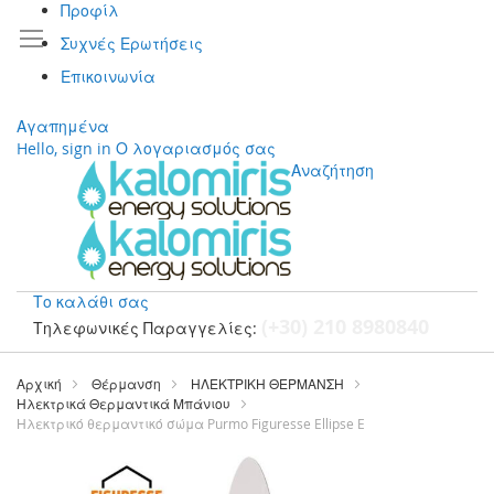
Προφίλ
Συχνές Ερωτήσεις
Επικοινωνία
Αγαπημένα
Hello, sign in
Ο λογαριασμός σας
Αναζήτηση
Το καλάθι σας
(+30) 210 8980840
Τηλεφωνικές Παραγγελίες:
Μετάβαση
στο
Αρχική
Θέρμανση
ΗΛΕΚΤΡΙΚΗ ΘΕΡΜΑΝΣΗ
περιεχόμενο
Ηλεκτρικά Θερμαντικά Μπάνιου
Ηλεκτρικό θερμαντικό σώμα Purmo Figuresse Ellipse E
Μετάβαση
στο