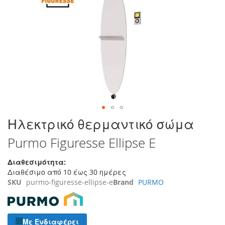
τέλος
της
συλλογής
εικόνων
Μετάβαση
Ηλεκτρικό θερμαντικό σώμα
στην
Purmo Figuresse Ellipse E
αρχή
της
συλλογής
Διαθεσιμότητα:
εικόνων
Διαθέσιμο από 10 έως 30 ημέρες
SKU
purmo-figuresse-ellipse-e
Brand
PURMO
Με Ενδιαφέρει