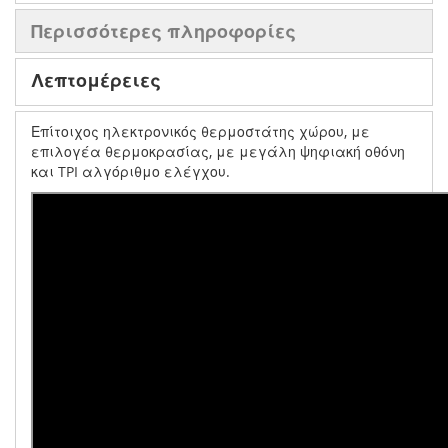
Περισσότερες πληροφορίες
Λεπτομέρειες
Επίτοιχος ηλεκτρονικός θερμοστάτης χώρου, με
επιλογέα θερμοκρασίας, με μεγάλη ψηφιακή οθόνη
και TPI αλγόριθμο ελέγχου.