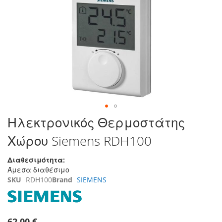
τέλος
της
συλλογής
εικόνων
Μετάβαση
Ηλεκτρονικός Θερμοστάτης
στην
Χώρου Siemens RDH100
αρχή
της
συλλογής
Διαθεσιμότητα:
εικόνων
Άμεσα διαθέσιμο
SKU
RDH100
Brand
SIEMENS
62,00 €