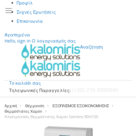
Προφίλ
Συχνές Ερωτήσεις
Επικοινωνία
Αγαπημένα
Hello, sign in
Ο λογαριασμός σας
Αναζήτηση
Το καλάθι σας
(+30) 210 8980840
Τηλεφωνικές Παραγγελίες:
Μετάβαση
στο
Αρχική
Θέρμανση
ΕΞΟΠΛΙΣΜΟΣ ΕΞΟΙΚΟΝΟΜΗΣΗΣ
περιεχόμενο
Θερμοστάτες Χώρου
Ηλεκτρονικός Θερμοστάτης Χώρου Siemens RDH100
Μετάβαση
στο