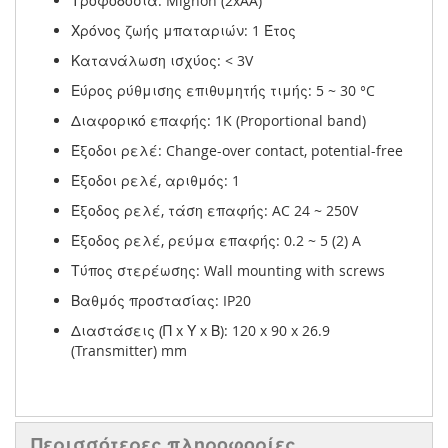
Τροφοδοσία: Mignon (2xAA)
Χρόνος ζωής μπαταριών: 1 Έτος
Κατανάλωση ισχύος: < 3V
Εύρος ρύθμισης επιθυμητής τιμής: 5 ~ 30 °C
Διαφορικό επαφής: 1K (Proportional band)
Έξοδοι ρελέ: Change-over contact, potential-free
Έξοδοι ρελέ, αριθμός: 1
Έξοδος ρελέ, τάση επαφής: AC 24 ~ 250V
Έξοδος ρελέ, ρεύμα επαφής: 0.2 ~ 5 (2) A
Τύπος στερέωσης: Wall mounting with screws
Βαθμός προστασίας: IP20
Διαστάσεις (Π x Υ x Β): 120 x 90 x 26.9
(Transmitter) mm
Περισσότερες πληροφορίες