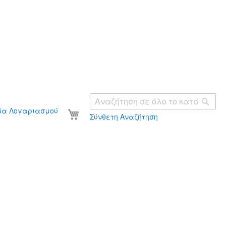
Ανα
Το καλάθι σας
ία Λογαριασμού
Σύνθετη Αναζήτηση