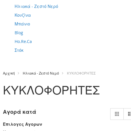
Ηλιακά - Ζεστό Νερό
Κουζίνα
Μπάνιο
Blog
Ho.Re.Ca
Στόκ
Αρχική
Ηλιακά - Ζεστό Νερό
ΚΥΚΛΟΦΟΡΗΤΈΣ
ΚΥΚΛΟΦΟΡΗΤΈΣ
Πρ
Αγορά κατά
Πλέ
ως
Επιλογες Αγορων