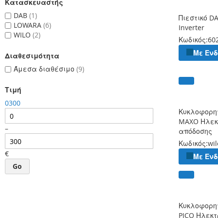
Κατασκευαστής
DAB
1
Πιεστικό D
LOWARA
6
Inverter
WILO
2
Κωδικός:
60
Με Εν
Διαθεσιμότητα
Άμεσα διαθέσιμο
9
Τιμή
0
300
Κυκλοφορη
MAXO Ηλεκ
–
απόδοσης
Κωδικός:
wi
€
Με Εν
Go
Κυκλοφορη
PICO Ηλεκτ