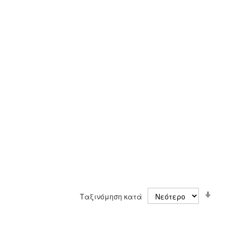
Ορ
Ταξινόμηση κατά
Αύ
Κα