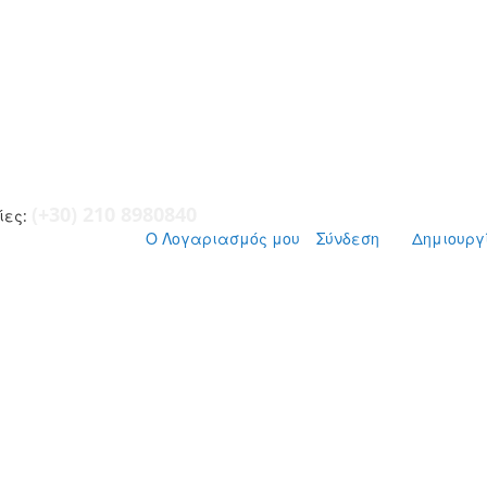
(+30) 210 8980840
ες:
Ο Λογαριασμός μου
Σύνδεση
Δημιουργ