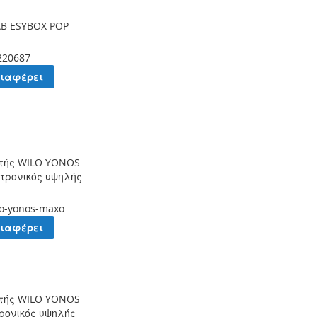
AB ESYBOX POP
220687
διαφέρει
τής WILO YONOS
τρονικός υψηλής
lo-yonos-maxo
διαφέρει
τής WILO YONOS
ρονικός υψηλής