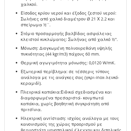
χαλκού.
Είσοδος κρύου νερού και έξοδος ζεστού νερού:
Σωλήνες από χαλκό διαμέτρου Ø 21 Χ 2.2 και
σπείρωμα ½΄΄.
Στόμιο προσαρμογής βαλβίδας ασφάλειας
κλειστού κυκλώματος: Σωλήνας από χαλκό ½''.
Μόνωση: Διογκωμένη πολυουρεθάνη υψηλής
πυκνότητας (44 kgr/m3) πάχους 60 mm.
Θερμική αγωγιμότητα μόνωσης: 0,0120 W/mK.
Εξωτερικό περίβλημα: σε τέσσερις τύπους
ανάλογα με τις ανάγκες σας (γκρι-inox-λευκό-
κεραμιδί).
Πλευρικά καπάκια:Ειδικά σχεδιασμένα και
διαμορφωμένα πρεσαριστά- κουμπωτά
καπάκια, χωρίς βοηθητική συγκράτηση από
πριτσίνια.
Ηλεκτρική αντίσταση: ισχύος ανάλογα με τους
κανονισμούς της χώρας προορισμού με
θερμοστάτη μονοπολικού έλεγχου και διπολικής