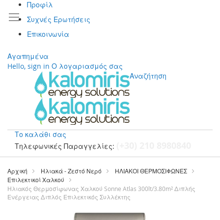
Προφίλ
Συχνές Ερωτήσεις
Επικοινωνία
Αγαπημένα
Hello, sign in
Ο λογαριασμός σας
Αναζήτηση
Το καλάθι σας
(+30) 210 8980840
Τηλεφωνικές Παραγγελίες:
Μετάβαση
στο
Αρχική
Ηλιακά - Ζεστό Νερό
ΗΛΙΑΚΟΙ ΘΕΡΜΟΣΙΦΩΝΕΣ
περιεχόμενο
Επιλεκτικοί Χαλκού
Ηλιακός Θερμοσίφωνας Χαλκού Sonne Atlas 300lt/3.80m² Διπλής
Ενέργειας Διπλός Επιλεκτικός Συλλέκτης
Μετάβαση