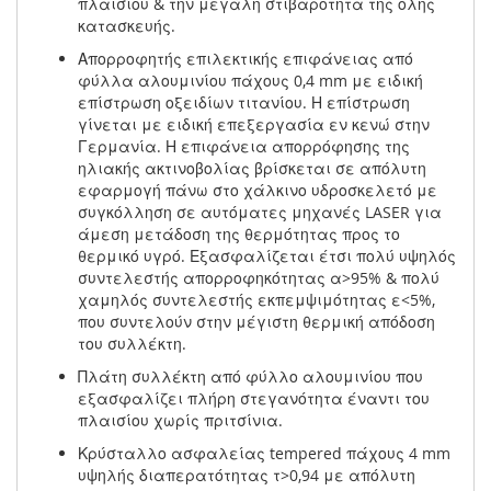
πλαισίου & την μεγάλη στιβαρότητα της όλης
κατασκευής.
Απορροφητής επιλεκτικής επιφάνειας από
φύλλα αλουμινίου πάχους 0,4 mm με ειδική
επίστρωση οξειδίων τιτανίου. Η επίστρωση
γίνεται με ειδική επεξεργασία εν κενώ στην
Γερμανία. Η επιφάνεια απορρόφησης της
ηλιακής ακτινοβολίας βρίσκεται σε απόλυτη
εφαρμογή πάνω στο χάλκινο υδροσκελετό με
συγκόλληση σε αυτόματες μηχανές LASER για
άμεση μετάδοση της θερμότητας προς το
θερμικό υγρό. Εξασφαλίζεται έτσι πολύ υψηλός
συντελεστής απορροφηκότητας α>95% & πολύ
χαμηλός συντελεστής εκπεμψιμότητας ε<5%,
που συντελούν στην μέγιστη θερμική απόδοση
του συλλέκτη.
Πλάτη συλλέκτη από φύλλο αλουμινίου που
εξασφαλίζει πλήρη στεγανότητα έναντι του
πλαισίου χωρίς πριτσίνια.
Κρύσταλλο ασφαλείας tempered πάχους 4 mm
υψηλής διαπερατότητας τ>0,94 με απόλυτη