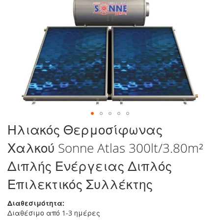
στο
τέλος
της
συλλογής
εικόνων
Μετάβαση
Ηλιακός Θερμοσίφωνας
στην
Χαλκού Sonne Atlas 300lt/3.80m²
αρχή
της
Διπλής Ενέργειας Διπλός
συλλογής
εικόνων
Επιλεκτικός Συλλέκτης
Διαθεσιμότητα:
Διαθέσιμο από 1-3 ημέρες