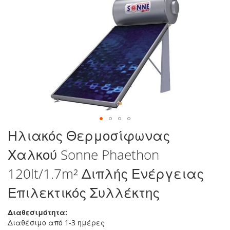
στο
τέλος
της
συλλογής
εικόνων
Μετάβαση
Ηλιακός Θερμοσίφωνας
στην
Χαλκού Sonne Phaethon
αρχή
της
120lt/1.7m² Διπλής Ενέργειας
συλλογής
εικόνων
Επιλεκτικός Συλλέκτης
Διαθεσιμότητα:
Διαθέσιμο από 1-3 ημέρες