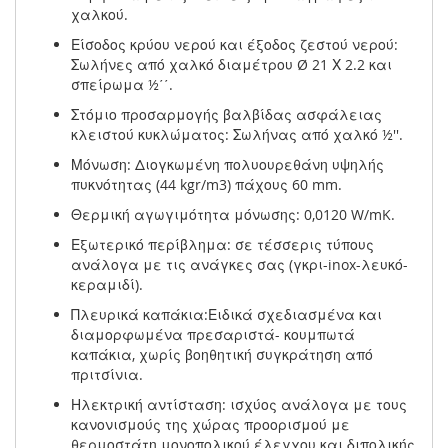
χαλκού.
Είσοδος κρύου νερού και έξοδος ζεστού νερού:
Σωλήνες από χαλκό διαμέτρου Ø 21 Χ 2.2 και
σπείρωμα ½΄΄.
Στόμιο προσαρμογής βαλβίδας ασφάλειας
κλειστού κυκλώματος: Σωλήνας από χαλκό ½''.
Μόνωση: Διογκωμένη πολυουρεθάνη υψηλής
πυκνότητας (44 kgr/m3) πάχους 60 mm.
Θερμική αγωγιμότητα μόνωσης: 0,0120 W/mK.
Εξωτερικό περίβλημα: σε τέσσερις τύπους
ανάλογα με τις ανάγκες σας (γκρι-inox-λευκό-
κεραμιδί).
Πλευρικά καπάκια:Ειδικά σχεδιασμένα και
διαμορφωμένα πρεσαριστά- κουμπωτά
καπάκια, χωρίς βοηθητική συγκράτηση από
πριτσίνια.
Ηλεκτρική αντίσταση: ισχύος ανάλογα με τους
κανονισμούς της χώρας προορισμού με
θερμοστάτη μονοπολικού έλεγχου και διπολικής