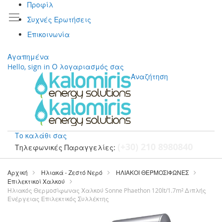
Προφίλ
Συχνές Ερωτήσεις
Επικοινωνία
Αγαπημένα
Hello, sign in
Ο λογαριασμός σας
Αναζήτηση
Το καλάθι σας
(+30) 210 8980840
Τηλεφωνικές Παραγγελίες:
Μετάβαση
στο
Αρχική
Ηλιακά - Ζεστό Νερό
ΗΛΙΑΚΟΙ ΘΕΡΜΟΣΙΦΩΝΕΣ
περιεχόμενο
Επιλεκτικοί Χαλκού
Ηλιακός Θερμοσίφωνας Χαλκού Sonne Phaethon 120lt/1.7m² Διπλής
Ενέργειας Επιλεκτικός Συλλέκτης
Μετάβαση