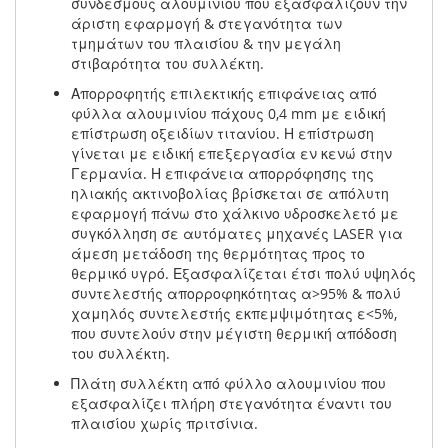
συνδέσμους αλουμινίου που εξασφαλίζουν την
άριστη εφαρμογή & στεγανότητα των
τμημάτων του πλαισίου & την μεγάλη
στιβαρότητα του συλλέκτη.
Απορροφητής επιλεκτικής επιφάνειας από
φύλλα αλουμινίου πάχους 0,4 mm με ειδική
επίστρωση οξειδίων τιτανίου. Η επίστρωση
γίνεται με ειδική επεξεργασία εν κενώ στην
Γερμανία. Η επιφάνεια απορρόφησης της
ηλιακής ακτινοβολίας βρίσκεται σε απόλυτη
εφαρμογή πάνω στο χάλκινο υδροσκελετό με
συγκόλληση σε αυτόματες μηχανές LASER για
άμεση μετάδοση της θερμότητας προς το
θερμικό υγρό. Εξασφαλίζεται έτσι πολύ υψηλός
συντελεστής απορροφηκότητας α>95% & πολύ
χαμηλός συντελεστής εκπεμψιμότητας ε<5%,
που συντελούν στην μέγιστη θερμική απόδοση
του συλλέκτη.
Πλάτη συλλέκτη από φύλλο αλουμινίου που
εξασφαλίζει πλήρη στεγανότητα έναντι του
πλαισίου χωρίς πριτσίνια.