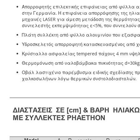
Απορροφητής επιλεκτικής επιφάνειας από φύλλα αλο
στην Γερμανία. Η επιφάνεια απορρόφησης της ηλια
μηχανές LASER για άμεση μετάδοση της θερμότητας
συντελεστής εκπεμψιμότητας ε<5%, που συντελούν σ
Πλάτη συλλέκτη από φύλλο αλουμινίου που εξασφαλί
Υδροσκελετός απορροφητή κατασκευασμένος από 
Κρύσταλλο ασφαλείας tempered πάχους 4 mm υψηλή
Θερμομόνωση από υαλοβάμβακα πυκνότητας d=30kg/m
Οβάλ λαστιχένιο παρέμβυσμα ειδικής σχεδίασης π
χαλκοσωλήνων λόγω θερμικών συστολοδιαστολών.