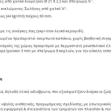
ες από χαλκό διαμέτρου Ø 21 Χ 2.2 και σπείρωμα ½΄΄.
κυκλώματος: Σωλήνας από χαλκό ½''.
ς (44 kgr/m3) πάχους 60 mm.
ε τις ανάγκες σας (γκρι-inox-λευκό-κεραμιδί).
ωμένα πρεσαριστά- κουμπωτά καπάκια, χωρίς βοηθητική συγκρ
νισμούς της χώρας προορισμού με θερμοστάτη μονοπολικού έλε
είχαλκου 3 mm με σπείρωμα 8 κοχλιών, για την εύκολη τοπο
ON
κά, δηλαδή υλικά αδιάβρωτα, που εξασφαλίζουν διάρκεια ζωή
 υψηλής αισθητικής, προχωρήμενης σχεδίασης, με εσωτερικού
τη εφαρμογή & στεγανότητα των τμημάτων του πλαισίου & την