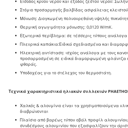
Είσοδος κρύου νερού και έξοδος ζεστού νερού: Σωλήν
Στόμιο προσαρμογής βαλβίδας ασφάλειας κλειστού 
Μόνωση: Διογκωμένη πολυουρεθάνη υψηλής πυκνότητα
Θερμική αγωγιμότητα μόνωσης: 0,0120 W/mK.
Εξωτερικό περίβλημα: σε τέσσερις τύπους ανάλογα μ
Πλευρικά καπάκια:Ειδικά σχεδιασμένα και διαμορφ
Ηλεκτρική αντίσταση: ισχύος ανάλογα με τους κανο
προσαρμοσμένη σε ειδικά διαμορφωμένη φλάντζα ορ
φθοράς.
Υποδοχέας για το στέλεχος του θερμοστάτη.
Τεχνικά χαρακτηριστικά ηλιακών συλλεκτών PHAETH
Χαλκός & αλουμίνιο είναι τα χρησιμοποιούμενα υλι
διαβρώνονται
Πλαίσιο από βαρέως τύπου οβάλ προφίλ αλουμινίου,
συνδέσμους αλουμινίου που εξασφαλίζουν την άρισ