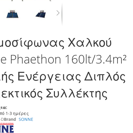
μοσίφωνας Χαλκού
e Phaethon 160lt/3.4m²
ής Ενέργειας Διπλός
εκτικός Συλλέκτης
τα:
πό 1-3 ημέρες
-D
Brand
SONNE