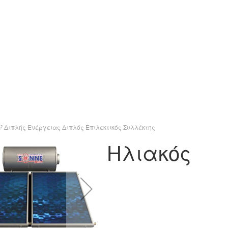
² Διπλής Ενέργειας Διπλός Επιλεκτικός Συλλέκτης
Ηλιακός