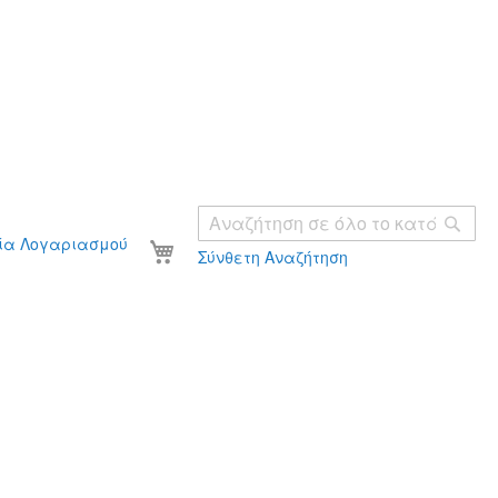
Ανα
Το καλάθι σας
ία Λογαριασμού
Σύνθετη Αναζήτηση