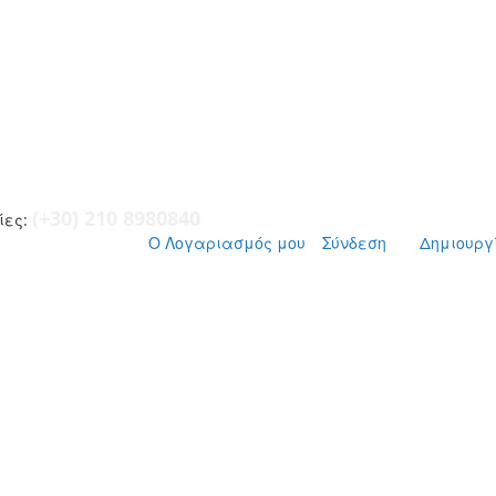
(+30) 210 8980840
ες:
Ο Λογαριασμός μου
Σύνδεση
Δημιουργ