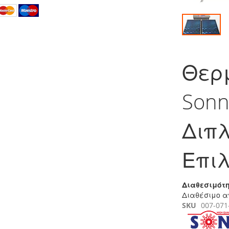
Μετάβαση
στην
Θερ
αρχή
της
συλλογής
Sonn
εικόνων
Διπλ
Επιλ
Διαθεσιμότη
Διαθέσιμο α
SKU
007-071