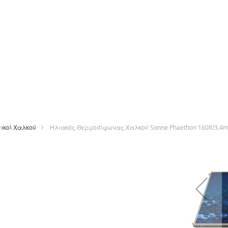
τικοί Χαλκού
Ηλιακός Θερμοσίφωνας Χαλκού Sonne Phaethon 160lt/3.4m
Μετάβαση
στο
τέλος
της
συλλογής
εικόνων
ε