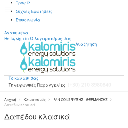
Προφίλ
Συχνές Ερωτήσεις
Επικοινωνία
Αγαπημένα
Hello, sign in
Ο λογαριασμός σας
Αναζήτηση
Το καλάθι σας
(+30) 210 8980840
Τηλεφωνικές Παραγγελίες:
Μετάβαση
στο
Αρχική
Κλιματισμός
FAN COILS ΨΥΞΗΣ - ΘΕΡΜΑΝΣΗΣ
περιεχόμενο
Δαπέδου κλασικά
Δαπέδου κλασικά