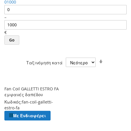
0
1000
–
€
Go
Ορίστε
Ταξινόμηση κατά
Αύξουσα
Κατεύθυνση
Fan Coil GALLETTI ESTRO FA
εμφανές δαπέδου
Κωδικός:
fan-coil-galletti-
estro-fa
Με Ενδιαφέρει