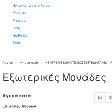
Ηλιακά - Ζεστό Νερό
Κουζίνα
Μπάνιο
Blog
Ho.Re.Ca
Στόκ
Αρχική
Κλιματισμός
ΚΕΝΤΡΙΚΌΣ ΚΛΙΜΑΤΙΣΜΟΣ ΣΥΣΤΗΜΑΤΑ VRV - V
Εξωτερικές Μονάδες
Πρ
Αγορά κατά
Πλέ
ως
Επιλογες Αγορων