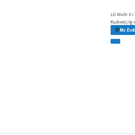
LG Multi V 
Κωδικός:
lg-
Με Εν