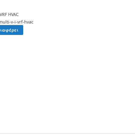
i VRF HVAC
multi-v-i-vrf-hvac
διαφέρει