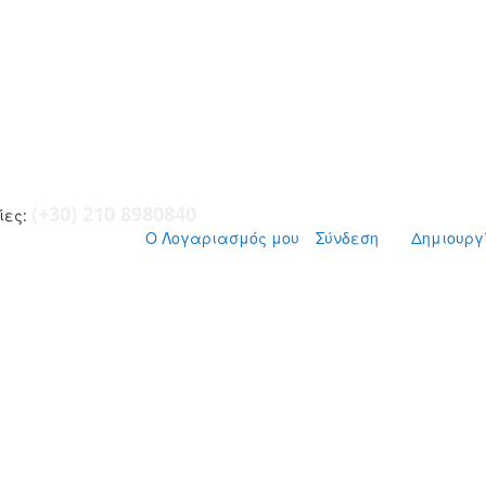
(+30) 210 8980840
ες:
Ο Λογαριασμός μου
Σύνδεση
Δημιουργ