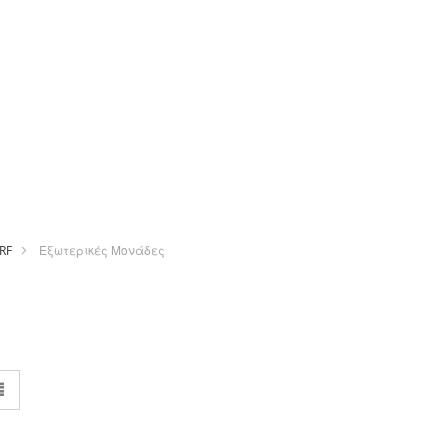
RF
Εξωτερικές Μονάδες
οβολή
γμα
Λίστα