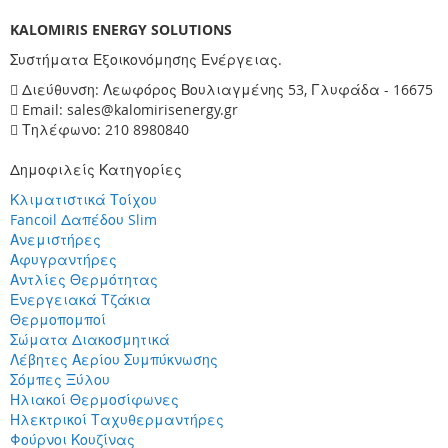
KALOMIRIS ENERGY SOLUTIONS
Συστήματα Εξοικονόμησης Ενέργειας.
Διεύθυνση: Λεωφόρος Βουλιαγμένης 53, Γλυφάδα - 16675
Email: sales@kalomirisenergy.gr
Τηλέφωνο: 210 8980840
Δημοφιλείς Κατηγορίες
Κλιματιστικά Τοίχου
Fancoil Δαπέδου Slim
Ανεμιστήρες
Αφυγραντήρες
Αντλίες Θερμότητας
Ενεργειακά Τζάκια
Θερμοπομποί
Σώματα Διακοσμητικά
Λέβητες Αερίου Συμπύκνωσης
Σόμπες Ξύλου
Ηλιακοί Θερμοσίφωνες
Ηλεκτρικοί Ταχυθερμαντήρες
Φούρνοι Κουζίνας