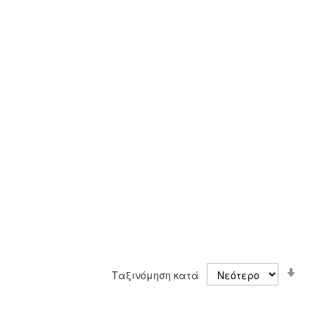
Ορ
Ταξινόμηση κατά
Αύ
Κα