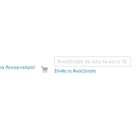
Ανα
Το καλάθι σας
ία Λογαριασμού
Σύνθετη Αναζήτηση