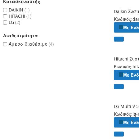
Κατασκευαστής
DAIKIN
1
Daikin Συσ
HITACHI
1
Κωδικός:
dai
LG
2
Με Εν
Διαθεσιμότητα
Άμεσα διαθέσιμο
4
Hitachi Συ
Κωδικός:
hit
Με Εν
LG Multi V 
Κωδικός:
lg-
Με Εν