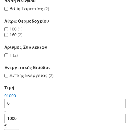
Βάση Ηλιακού
Βάση Ταράτσας
2
Λίτρα Θερμοδοχείου
100
1
160
2
Αριθμός Συλλεκτών
1
2
Ενεργειακές Εισόδοι
Διπλής Ενέργειας
2
Τιμή
0
10
–
€