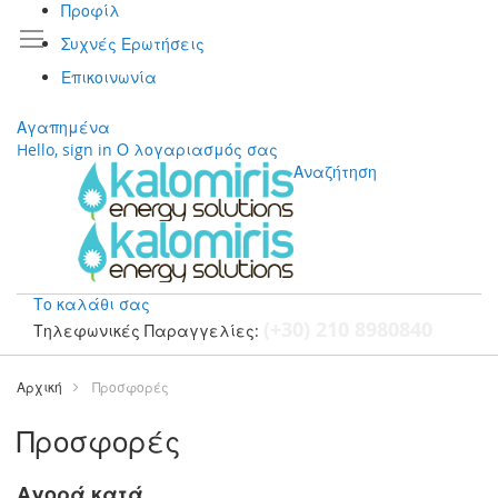
Προφίλ
Συχνές Ερωτήσεις
Επικοινωνία
Αγαπημένα
Hello, sign in
Ο λογαριασμός σας
Αναζήτηση
Το καλάθι σας
(+30) 210 8980840
Τηλεφωνικές Παραγγελίες:
Μετάβαση
στο
Αρχική
Προσφορές
περιεχόμενο
Προσφορές
Αγορά κατά