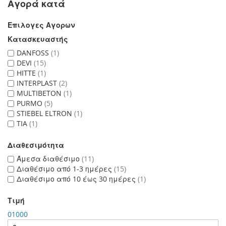
Αγορά κατά
Επιλογες Αγορων
Κατασκευαστής
DANFOSS
1
DEVI
15
HITTE
1
INTERPLAST
2
MULTIBETON
1
PURMO
5
STIEBEL ELTRON
1
TIA
1
Διαθεσιμότητα
Άμεσα διαθέσιμο
11
Διαθέσιμο από 1-3 ημέρες
15
Διαθέσιμο από 10 έως 30 ημέρες
1
Τιμή
0
10