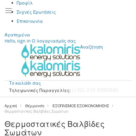
Προφίλ
Συχνές Ερωτήσεις
Επικοινωνία
Αγαπημένα
Hello, sign in
Ο λογαριασμός σας
Αναζήτηση
Το καλάθι σας
(+30) 210 8980840
Τηλεφωνικές Παραγγελίες:
Μετάβαση
στο
Αρχική
Θέρμανση
ΕΞΟΠΛΙΣΜΟΣ ΕΞΟΙΚΟΝΟΜΗΣΗΣ
περιεχόμενο
Θερμοστατικές Βαλβίδες Σωμάτων
Θερμοστατικές Βαλβίδες
Σωμάτων