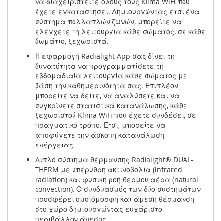
να διαχειριστείτε όλους τους Klima WiFi που
έχετε εγκαταστήσει. Δημιουργώντας έτσι ένα
σύστημα πολλαπλών ζωνών, μπορείτε να
ελέγχετε τη λειτουργία κάθε σώματος, σε κάθε
δωμάτιο, ξεχωριστά.
Η εφαρμογή Radialight App σας δίνει τη
δυνατότητα να προγραμματίσετε τη
εβδομαδιαία λειτουργία κάθε σώματος με
βάση την καθημερινότητα σας. Επιπλέον
μπορείτε να δείτε, να αναλύσετε και να
συγκρίνετε στατιστικά κατανάλωσης, κάθε
ξεχωριστού Klima WiFi που έχετε συνδέσει, σε
πραγματικό τρόπο. Έτσι, μπορείτε να
αποφύγετε την άσκοπη κατανάλωση
ενέργειας.
Διπλό σύστημα θέρμανσης Radialight® DUAL-
THERM με υπέρυθρη ακτινοβολία (infrared
radiation) και φυσική ροή θερμού αέρα (natural
convection). Ο συνδυασμός των δύο συστημάτων
προσφέρει ομοιόμορφη και άμεση θέρμανση
στο χώρο δημιουργώντας ευχάριστο
περιβάλλον άνεσης.