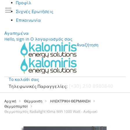
Προφίλ
Συχνές Ερωτήσεις
Επικοινωνία
Αγαπημένα
Hello, sign in
Ο λογαριασμός σας
Αναζήτηση
Το καλάθι σας
(+30) 210 8980840
Τηλεφωνικές Παραγγελίες:
Μετάβαση
στο
Αρχική
Θέρμανση
ΗΛΕΚΤΡΙΚΗ ΘΕΡΜΑΝΣΗ
περιεχόμενο
Θερμοπομποί
Θερμοπομπός Radialight Klima WiFi 1000 Watt - Ανθρακί
Μετάβαση
στο