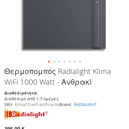
τέλος
της
συλλογής
εικόνων
Μετάβαση
Θερμοπομπός Radialight Klima
στην
WiFi 1000 Watt - Ανθρακί
αρχή
της
συλλογής
Διαθεσιμότητα:
εικόνων
Διαθέσιμο από 1-3 ημέρες
SKU
klima10-wifi-anthracite
Brand
RADIALIGHT
395,00 €