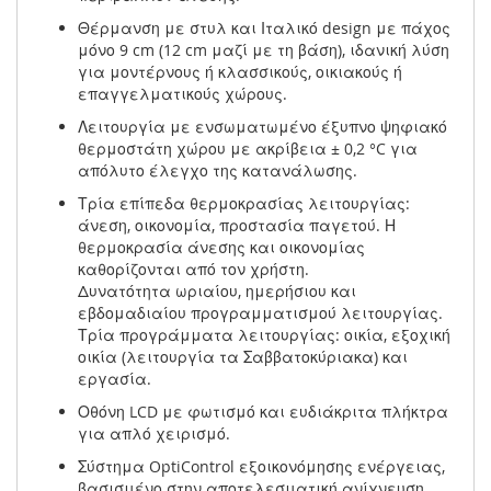
Θέρμανση με στυλ και Ιταλικό design με πάχος
μόνο 9 cm (12 cm μαζί με τη βάση), ιδανική λύση
για μοντέρνους ή κλασσικούς, οικιακούς ή
επαγγελματικούς χώρους.
Λειτουργία με ενσωματωμένο έξυπνο ψηφιακό
θερμοστάτη χώρου με ακρίβεια ± 0,2 °C για
απόλυτο έλεγχο της κατανάλωσης.
Τρία επίπεδα θερμοκρασίας λειτουργίας:
άνεση, οικονομία, προστασία παγετού. Η
θερμοκρασία άνεσης και οικονομίας
καθορίζονται από τον χρήστη.
Δυνατότητα ωριαίου, ημερήσιου και
εβδομαδιαίου προγραμματισμού λειτουργίας.
Τρία προγράμματα λειτουργίας: οικία, εξοχική
οικία (λειτουργία τα Σαββατοκύριακα) και
εργασία.
Οθόνη LCD με φωτισμό και ευδιάκριτα πλήκτρα
για απλό χειρισμό.
Σύστημα OptiControl εξοικονόμησης ενέργειας,
βασισμένο στην αποτελεσματική ανίχνευση