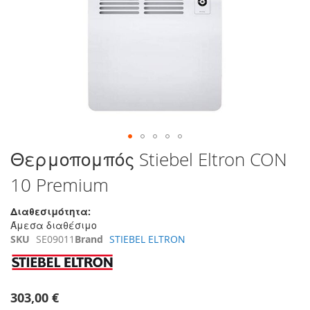
της
συλλογής
εικόνων
Μετάβαση
Θερμοπομπός Stiebel Eltron CON
στην
10 Premium
αρχή
της
συλλογής
Διαθεσιμότητα:
εικόνων
Άμεσα διαθέσιμο
SKU
SE09011
Brand
STIEBEL ELTRON
303,00 €