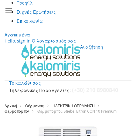
Προφίλ
Συχνές Ερωτήσεις
Επικοινωνία
Αγαπημένα
Hello, sign in
Ο λογαριασμός σας
Αναζήτηση
Το καλάθι σας
(+30) 210 8980840
Τηλεφωνικές Παραγγελίες:
Μετάβαση
στο
Αρχική
Θέρμανση
ΗΛΕΚΤΡΙΚΗ ΘΕΡΜΑΝΣΗ
περιεχόμενο
Θερμοπομποί
Θερμοπομπός Stiebel Eltron CON 10 Premium
Μετάβαση
στο
τέλος