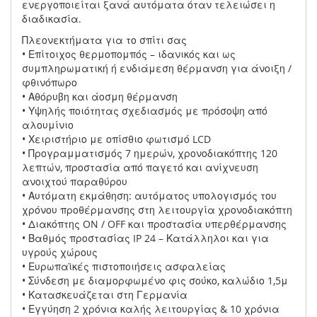
ενεργοποιείται ξανά αυτόματα όταν τελειώσει η
διαδικασία.
Πλεονεκτήματα για το σπίτι σας
• Επίτοιχος θερμοπομπός – ιδανικός και ως
συμπληρωματική ή ενδιάμεση θέρμανση για άνοιξη /
φθινόπωρο
• Αθόρυβη και άοσμη θέρμανση
• Υψηλής ποιότητας σχεδιασμός με πρόσοψη από
αλουμίνιο
• Χειριστήριο με οπίσθιο φωτισμό LCD
• Προγραμματισμός 7 ημερών, χρονοδιακόπτης 120
λεπτών, προστασία από παγετό και ανίχνευση
ανοιχτού παραθύρου
• Αυτόματη εκμάθηση: αυτόματος υπολογισμός του
χρόνου προθέρμανσης στη λειτουργία χρονοδιακόπτη
• Διακόπτης ON / OFF και προστασία υπερθέρμανσης
• Βαθμός προστασίας IP 24 – Κατάλληλοι και για
υγρούς χώρους
• Ευρωπαϊκές πιστοποιήσεις ασφαλείας
• Σύνδεση με διαμορφωμένο φις σούκο, καλώδιο 1,5μ
• Κατασκευάζεται στη Γερμανία
• Εγγύηση 2 χρόνια καλής λειτουργίας & 10 χρόνια