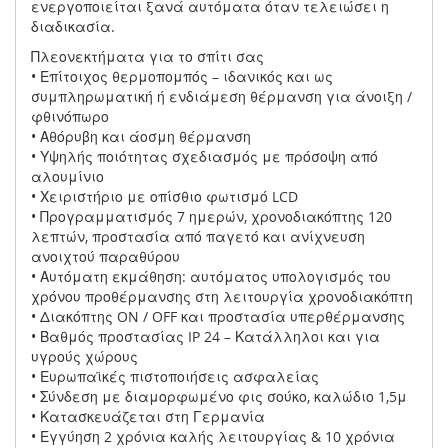
ενεργοποιείται ξανά αυτόματα όταν τελειώσει η
διαδικασία.
Πλεονεκτήματα για το σπίτι σας
• Επίτοιχος θερμοπομπός – ιδανικός και ως
συμπληρωματική ή ενδιάμεση θέρμανση για άνοιξη /
φθινόπωρο
• Αθόρυβη και άοσμη θέρμανση
• Υψηλής ποιότητας σχεδιασμός με πρόσοψη από
αλουμίνιο
• Χειριστήριο με οπίσθιο φωτισμό LCD
• Προγραμματισμός 7 ημερών, χρονοδιακόπτης 120
λεπτών, προστασία από παγετό και ανίχνευση
ανοιχτού παραθύρου
• Αυτόματη εκμάθηση: αυτόματος υπολογισμός του
χρόνου προθέρμανσης στη λειτουργία χρονοδιακόπτη
• Διακόπτης ON / OFF και προστασία υπερθέρμανσης
• Βαθμός προστασίας IP 24 – Κατάλληλοι και για
υγρούς χώρους
• Ευρωπαϊκές πιστοποιήσεις ασφαλείας
• Σύνδεση με διαμορφωμένο φις σούκο, καλώδιο 1,5μ
• Κατασκευάζεται στη Γερμανία
• Εγγύηση 2 χρόνια καλής λειτουργίας & 10 χρόνια