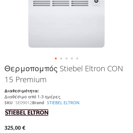
της
συλλογής
εικόνων
Μετάβαση
Θερμοπομπός Stiebel Eltron CON
στην
15 Premium
αρχή
της
συλλογής
Διαθεσιμότητα:
εικόνων
Διαθέσιμο από 1-3 ημέρες
SKU
SE09012
Brand
STIEBEL ELTRON
325,00 €