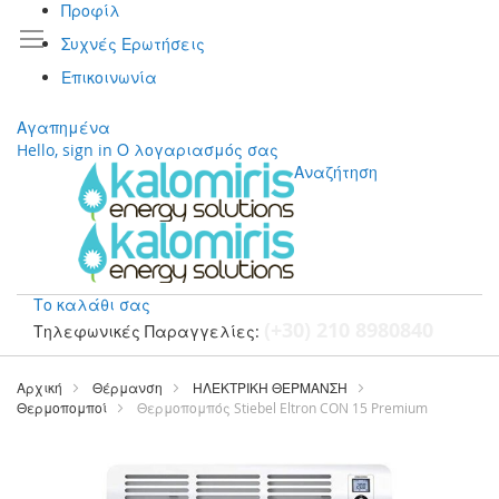
Προφίλ
Συχνές Ερωτήσεις
Επικοινωνία
Αγαπημένα
Hello, sign in
Ο λογαριασμός σας
Αναζήτηση
Το καλάθι σας
(+30) 210 8980840
Τηλεφωνικές Παραγγελίες:
Μετάβαση
στο
Αρχική
Θέρμανση
ΗΛΕΚΤΡΙΚΗ ΘΕΡΜΑΝΣΗ
περιεχόμενο
Θερμοπομποί
Θερμοπομπός Stiebel Eltron CON 15 Premium
Μετάβαση
στο
τέλος