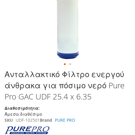
τέλος
της
συλλογής
εικόνων
Μετάβαση
Ανταλλακτικό Φίλτρο ενεργού
στην
άνθρακα για πόσιμο νερό Pure
αρχή
της
Pro GAC UDF 25.4 x 6.35
συλλογής
εικόνων
Διαθεσιμότητα:
Άμεσα διαθέσιμο
SKU
UDF-102501
Brand
PURE PRO