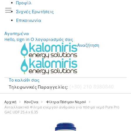
Προφίλ
Συχνές Ερωτήσεις
Επικοινωνία
Αγαπημένα
Hello, sign in
Ο λογαριασμός σας
Αναζήτηση
Το καλάθι σας
(+30) 210 8980840
Τηλεφωνικές Παραγγελίες:
Μετάβαση
στο
Αρχική
Κουζίνα
Φίλτρα Πόσιμου Νερού
περιεχόμενο
Ανταλλακτικό Φίλτρο ενεργού άνθρακα για πόσιμο νερό Pure Pro
GAC UDF 25.4 x 6.35
Μετάβαση
στο