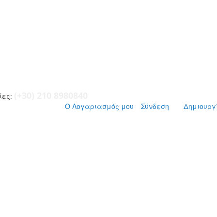
(+30) 210 8980840
ες:
Ο Λογαριασμός μου
Σύνδεση
Δημιουργ