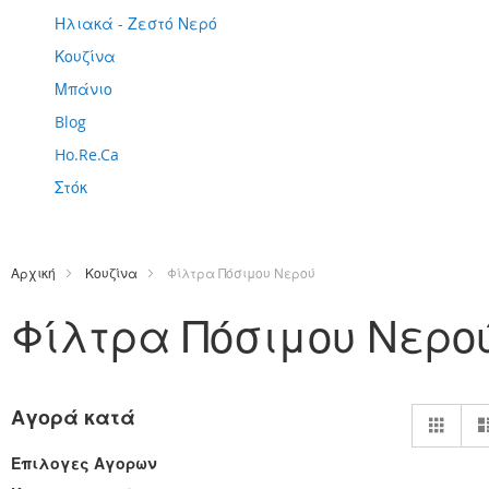
Ηλιακά - Ζεστό Νερό
Κουζίνα
Μπάνιο
Blog
Ho.Re.Ca
Στόκ
Αρχική
Κουζίνα
Φίλτρα Πόσιμου Νερού
Φίλτρα Πόσιμου Νερο
Πρ
Αγορά κατά
Πλέ
ως
Επιλογες Αγορων