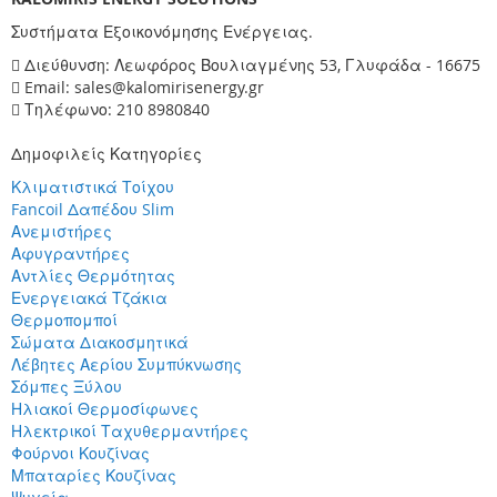
Συστήματα Εξοικονόμησης Ενέργειας.
Διεύθυνση: Λεωφόρος Βουλιαγμένης 53, Γλυφάδα - 16675
Email: sales@kalomirisenergy.gr
Τηλέφωνο: 210 8980840
Δημοφιλείς Κατηγορίες
Κλιματιστικά Τοίχου
Fancoil Δαπέδου Slim
Ανεμιστήρες
Αφυγραντήρες
Αντλίες Θερμότητας
Ενεργειακά Τζάκια
Θερμοπομποί
Σώματα Διακοσμητικά
Λέβητες Αερίου Συμπύκνωσης
Σόμπες Ξύλου
Ηλιακοί Θερμοσίφωνες
Ηλεκτρικοί Ταχυθερμαντήρες
Φούρνοι Κουζίνας
Μπαταρίες Κουζίνας