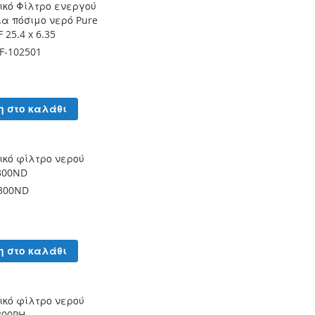
ικό Φίλτρο ενεργού
α πόσιμο νερό Pure
 25.4 x 6.35
F-102501
η στο καλάθι
κό φίλτρο νερού
300ND
300ND
η στο καλάθι
κό φίλτρο νερού
300PH