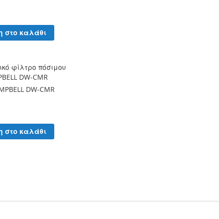
η στο καλάθι
κό φίλτρο πόσιμου
PBELL DW-CMR
MPBELL DW-CMR
η στο καλάθι