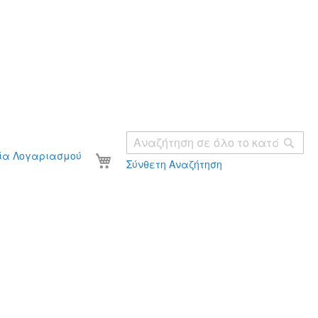
Ανα
Το καλάθι σας
ία Λογαριασμού
Σύνθετη Αναζήτηση