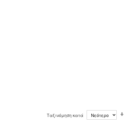
Ορ
Ταξινόμηση κατά
Αύ
Κα