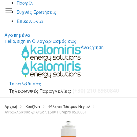
Προφίλ
Συχνές Ερωτήσεις
Επικοινωνία
Αγαπημένα
Hello, sign in
Ο λογαριασμός σας
Αναζήτηση
Το καλάθι σας
(+30) 210 8980840
Τηλεφωνικές Παραγγελίες:
Μετάβαση
στο
Αρχική
Κουζίνα
Φίλτρα Πόσιμου Νερού
περιεχόμενο
Ανταλλακτικό φίλτρο νερού Purepro RS300ST
Μετάβαση
στο
τέλος