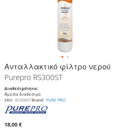
της
συλλογής
εικόνων
Μετάβαση
Ανταλλακτικό φίλτρο νερού
στην
Purepro RS300ST
αρχή
της
συλλογής
Διαθεσιμότητα:
εικόνων
Άμεσα διαθέσιμο
SKU
RS300ST
Brand
PURE PRO
18,00 €