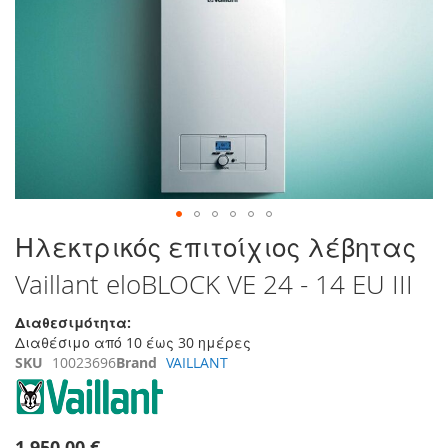
τέλος
της
συλλογής
εικόνων
Μετάβαση
Ηλεκτρικός επιτοίχιος λέβητας
στην
Vaillant eloBLOCK VE 24 - 14 EU III
αρχή
της
συλλογής
Διαθεσιμότητα:
εικόνων
Διαθέσιμο από 10 έως 30 ημέρες
SKU
10023696
Brand
VAILLANT
1.950,00 €