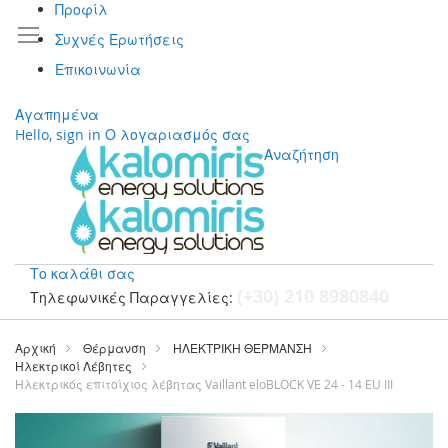
Προφίλ
Συχνές Ερωτήσεις
Επικοινωνία
Αγαπημένα
Hello, sign in
Ο λογαριασμός σας
Αναζήτηση
Το καλάθι σας
(+30) 210 8980840
Τηλεφωνικές Παραγγελίες:
Μετάβαση
στο
Αρχική
Θέρμανση
ΗΛΕΚΤΡΙΚΗ ΘΕΡΜΑΝΣΗ
περιεχόμενο
Ηλεκτρικοί Λέβητες
Ηλεκτρικός επιτοίχιος λέβητας Vaillant eloBLOCK VE 24 - 14 EU III
Μετάβαση
στο