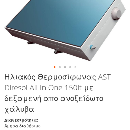
στο
τέλος
της
συλλογής
εικόνων
Μετάβαση
Ηλιακός Θερμοσίφωνας AST
στην
Diresol All In One 150lt με
αρχή
της
δεξαμενή απο ανοξείδωτο
συλλογής
εικόνων
χάλυβα
Διαθεσιμότητα:
Άμεσα διαθέσιμο