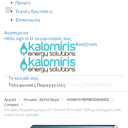
Προφίλ
Συχνές Ερωτήσεις
Επικοινωνία
Αγαπημένα
Hello, sign in
Ο λογαριασμός σας
Αναζήτηση
Το καλάθι σας
(+30) 210 8980840
Τηλεφωνικές Παραγγελίες:
Μετάβαση
στο
Αρχική
Ηλιακά - Ζεστό Νερό
ΗΛΙΑΚΟΙ ΘΕΡΜΟΣΙΦΩΝΕΣ
περιεχόμενο
Compact
Ηλιακός Θερμοσίφωνας AST Diresol All In One 150lt με δεξαμενή απο
ανοξείδωτο χάλυβα
Μετάβαση