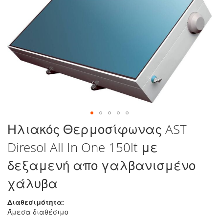
στο
τέλος
της
συλλογής
εικόνων
Μετάβαση
Ηλιακός Θερμοσίφωνας AST
στην
Diresol All In One 150lt με
αρχή
της
δεξαμενή απο γαλβανισμένο
συλλογής
εικόνων
χάλυβα
Διαθεσιμότητα:
Άμεσα διαθέσιμο