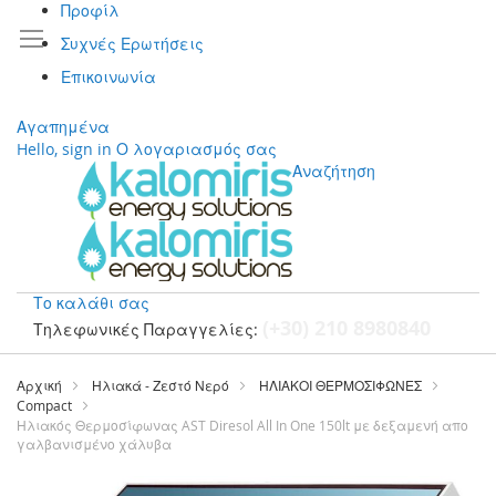
Προφίλ
Συχνές Ερωτήσεις
Επικοινωνία
Αγαπημένα
Hello, sign in
Ο λογαριασμός σας
Αναζήτηση
Το καλάθι σας
(+30) 210 8980840
Τηλεφωνικές Παραγγελίες:
Μετάβαση
στο
Αρχική
Ηλιακά - Ζεστό Νερό
ΗΛΙΑΚΟΙ ΘΕΡΜΟΣΙΦΩΝΕΣ
περιεχόμενο
Compact
Ηλιακός Θερμοσίφωνας AST Diresol All In One 150lt με δεξαμενή απο
γαλβανισμένο χάλυβα
Μετάβαση