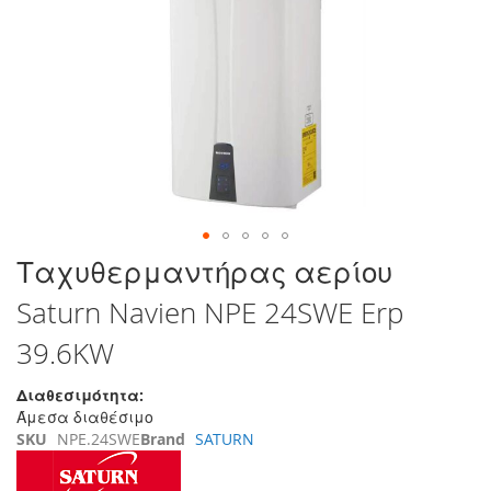
τέλος
της
συλλογής
εικόνων
Μετάβαση
Ταχυθερμαντήρας αερίου
στην
Saturn Navien NPE 24SWE Erp
αρχή
της
39.6KW
συλλογής
εικόνων
Διαθεσιμότητα:
Άμεσα διαθέσιμο
SKU
NPE.24SWE
Brand
SATURN