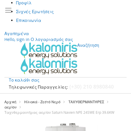
Προφίλ
Συχνές Ερωτήσεις
Επικοινωνία
Αγαπημένα
Hello, sign in
Ο λογαριασμός σας
Αναζήτηση
Το καλάθι σας
(+30) 210 8980840
Τηλεφωνικές Παραγγελίες:
Μετάβαση
στο
Αρχική
Ηλιακά - Ζεστό Νερό
ΤΑΧΥΘΕΡΜΑΝΤΉΡΕΣ
περιεχόμενο
αερίου
Ταχυθερμαντήρας αερίου Saturn Navien NPE 24SWE Erp 39.6KW
Μετάβαση
στο