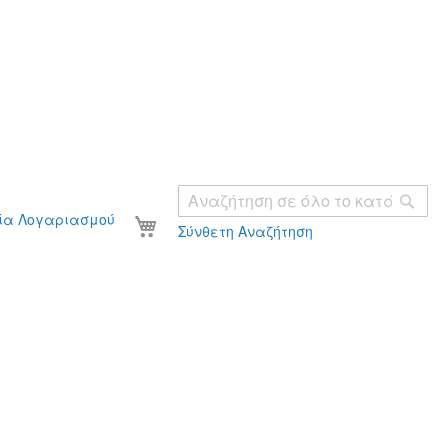
Ανα
Το καλάθι σας
ία Λογαριασμού
Σύνθετη Αναζήτηση