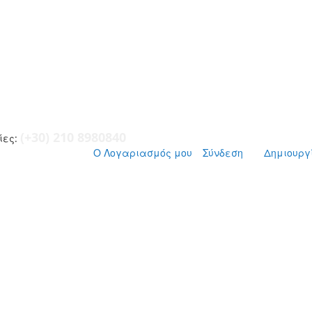
(+30) 210 8980840
ες:
Ο Λογαριασμός μου
Σύνδεση
Δημιουργ