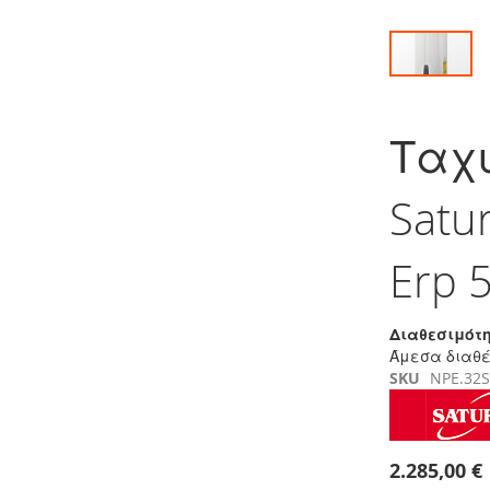
Μετάβαση
στην
Ταχ
αρχή
της
συλλογής
Satu
εικόνων
Erp 
Διαθεσιμότη
Άμεσα διαθ
SKU
NPE.32
2.285,00 €