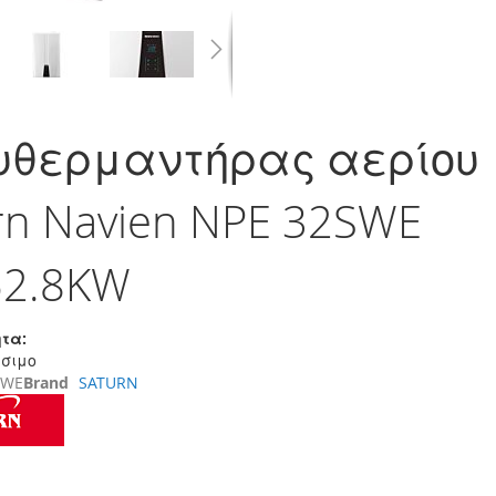
υθερμαντήρας αερίου
rn Navien NPE 32SWE
52.8KW
τα:
έσιμο
SWE
Brand
SATURN